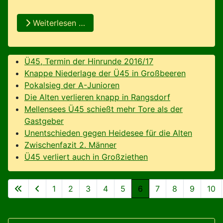
Weiterlesen …
Ü45, Termin der Hinrunde 2016/17
Knappe Niederlage der Ü45 in Großbeeren
Pokalsieg der A-Junioren
Die Alten verlieren knapp in Rangsdorf
Mellensees Ü45 schießt mehr Tore als der
Gastgeber
Unentschieden gegen Heidesee für die Alten
Zwischenfazit 2. Männer
Ü45 verliert auch in Großziethen
1
2
3
4
5
6
7
8
9
10
Seite 6 von 37