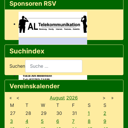
Sponsoren RSV
Suchindex
Suchen
Vereinskalender
«
<
August
2026
>
»
M
T
W
T
F
S
S
27
28
29
30
31
1
2
3
4
5
6
7
8
9