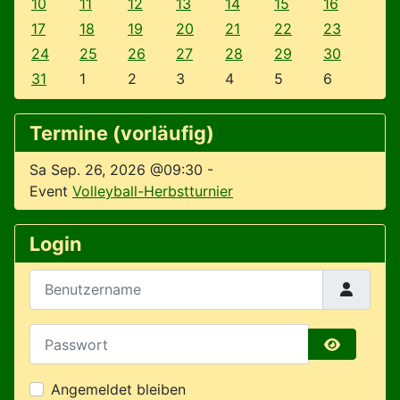
10
11
12
13
14
15
16
17
18
19
20
21
22
23
24
25
26
27
28
29
30
31
1
2
3
4
5
6
Termine (vorläufig)
Sa Sep. 26, 2026 @09:30
-
Event
Volleyball-Herbstturnier
Login
Benutzername
Passwort
Passwort 
Angemeldet bleiben