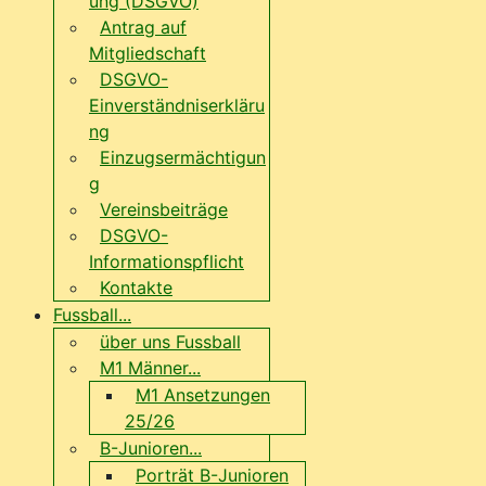
ung (DSGVO)
Antrag auf
Mitgliedschaft
DSGVO-
Einverständniserkläru
ng
Einzugsermächtigun
g
Vereinsbeiträge
DSGVO-
Informationspflicht
Kontakte
Fussball...
über uns Fussball
M1 Männer...
M1 Ansetzungen
25/26
B-Junioren...
Porträt B-Junioren