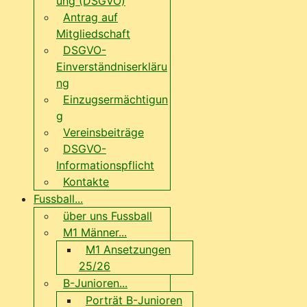
ung (DSGVO)
Antrag auf
Mitgliedschaft
DSGVO-
Einverständniserkläru
ng
Einzugsermächtigun
g
Vereinsbeiträge
DSGVO-
Informationspflicht
Kontakte
Fussball...
über uns Fussball
M1 Männer...
M1 Ansetzungen
25/26
B-Junioren...
Porträt B-Junioren