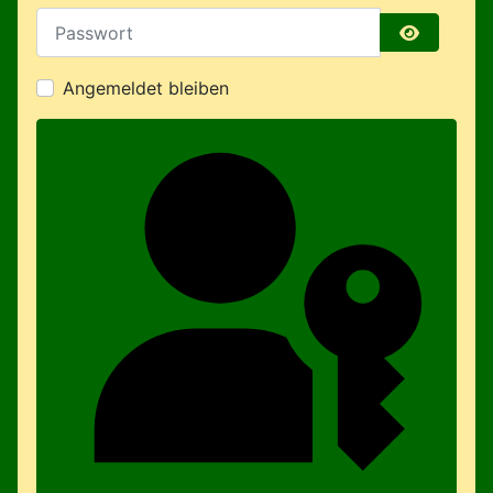
Passwort
Passwort 
Angemeldet bleiben