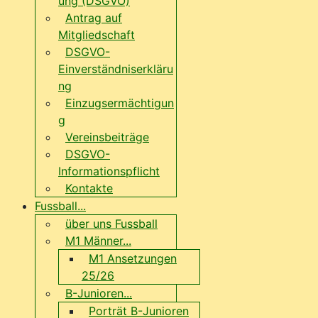
ung (DSGVO)
Antrag auf
Mitgliedschaft
DSGVO-
Einverständniserkläru
ng
Einzugsermächtigun
g
Vereinsbeiträge
DSGVO-
Informationspflicht
Kontakte
Fussball...
über uns Fussball
M1 Männer...
M1 Ansetzungen
25/26
B-Junioren...
Porträt B-Junioren