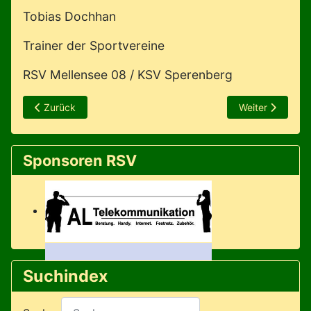
Tobias Dochhan
Trainer der Sportvereine
RSV Mellensee 08 / KSV Sperenberg
Vorheriger Beitrag: Mädchen-Turnier bei United Teltow!
Nächster Beitr
Zurück
Weiter
Sponsoren RSV
Suchindex