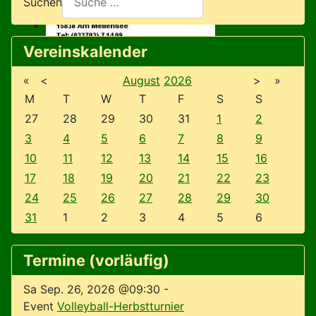
Suchen
Vereinskalender
«
<
August
2026
>
»
M
T
W
T
F
S
S
27
28
29
30
31
1
2
3
4
5
6
7
8
9
10
11
12
13
14
15
16
17
18
19
20
21
22
23
24
25
26
27
28
29
30
31
1
2
3
4
5
6
Termine (vorläufig)
Sa Sep. 26, 2026 @09:30
-
Event
Volleyball-Herbstturnier