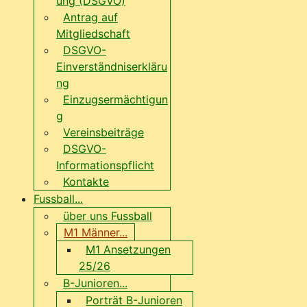
ung (DSGVO)
Antrag auf
Mitgliedschaft
DSGVO-
Einverständniserkläru
ng
Einzugsermächtigun
g
Vereinsbeiträge
DSGVO-
Informationspflicht
Kontakte
Fussball...
über uns Fussball
M1 Männer...
M1 Ansetzungen
25/26
B-Junioren...
Porträt B-Junioren