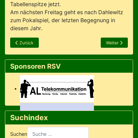
Tabellenspitze jetzt.
Am nächsten Freitag geht es nach Dahlewitz
zum Pokalspiel, der letzten Begegnung in
diesem Jahr.
Vorheriger Beitrag: KiLa-Cup Toller Abschluss einer starken 
Nächster Beitra
Zurück
Weiter
Sponsoren RSV
Suchindex
Suchen