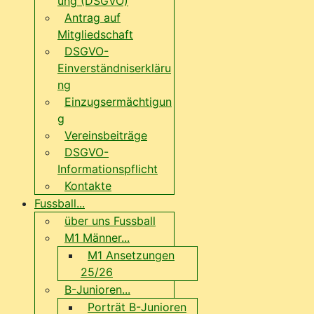
ung (DSGVO)
Antrag auf
Mitgliedschaft
DSGVO-
Einverständniserkläru
ng
Einzugsermächtigun
g
Vereinsbeiträge
DSGVO-
Informationspflicht
Kontakte
Fussball...
über uns Fussball
M1 Männer...
M1 Ansetzungen
25/26
B-Junioren...
Porträt B-Junioren