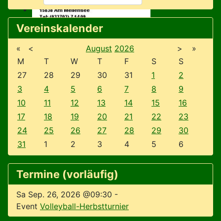
Vereinskalender
«
<
August
2026
>
»
M
T
W
T
F
S
S
27
28
29
30
31
1
2
3
4
5
6
7
8
9
10
11
12
13
14
15
16
17
18
19
20
21
22
23
24
25
26
27
28
29
30
31
1
2
3
4
5
6
Termine (vorläufig)
Sa Sep. 26, 2026 @09:30
-
Event
Volleyball-Herbstturnier