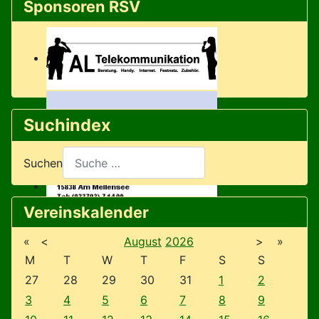
Sponsoren RSV
Suchindex
Suchen
Vereinskalender
«
<
August
2026
>
»
M
T
W
T
F
S
S
27
28
29
30
31
1
2
3
4
5
6
7
8
9