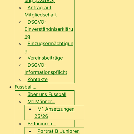
ung (DSGVO)
Antrag auf
Mitgliedschaft
DSGVO-
Einverständniserkläru
ng
Einzugsermächtigun
g
Vereinsbeiträge
DSGVO-
Informationspflicht
Kontakte
Fussball...
über uns Fussball
M1 Männer...
M1 Ansetzungen
25/26
B-Junioren...
Porträt B-Junioren