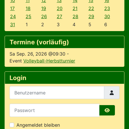
10
11
12
13
14
15
16
17
18
19
20
21
22
23
24
25
26
27
28
29
30
31
1
2
3
4
5
6
Termine (vorläufig)
Sa Sep. 26, 2026 @09:30
-
Event
Volleyball-Herbstturnier
Login
Benutzername
Passwort
Passwort 
Angemeldet bleiben