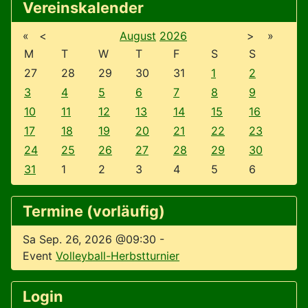
Vereinskalender
«
<
August
2026
>
»
M
T
W
T
F
S
S
27
28
29
30
31
1
2
3
4
5
6
7
8
9
10
11
12
13
14
15
16
17
18
19
20
21
22
23
24
25
26
27
28
29
30
31
1
2
3
4
5
6
Termine (vorläufig)
Sa Sep. 26, 2026 @09:30
-
Event
Volleyball-Herbstturnier
Login