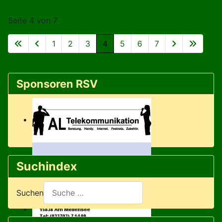
Seite 4 von 7
1
2
3
4
5
6
7
Sponsoren RSV
Suchindex
Suchen