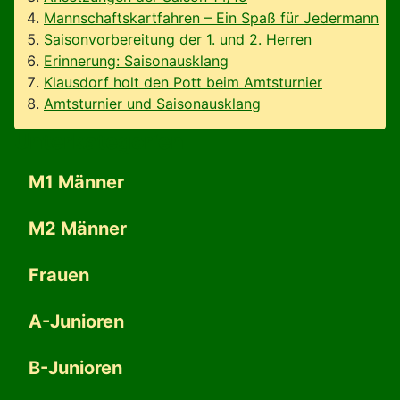
Mannschaftskartfahren – Ein Spaß für Jedermann
Saisonvorbereitung der 1. und 2. Herren
Erinnerung: Saisonausklang
Klausdorf holt den Pott beim Amtsturnier
Amtsturnier und Saisonausklang
Unterkategorien
M1 Männer
M2 Männer
Frauen
A-Junioren
B-Junioren