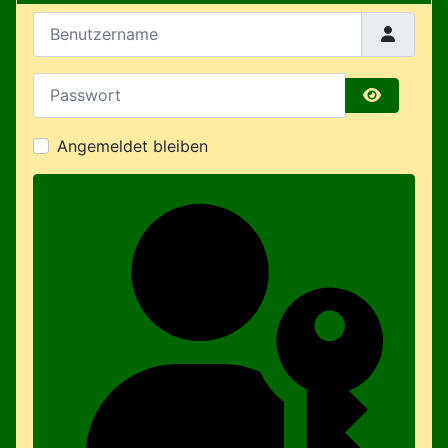
Benutzername
Passwort
Passwort 
Angemeldet bleiben