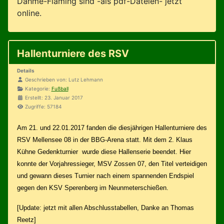
Dahme-Fläming sind -als pdf-Dateien- jetzt
online.
Hallenturniere des RSV
Details
Geschrieben von:
Lutz Lehmann
Kategorie:
Fußball
Erstellt: 23. Januar 2017
Zugriffe: 57184
Am 21. und 22.01.2017 fanden die diesjährigen Hallenturniere des
RSV Mellensee 08 in der BBG-Arena statt. Mit dem 2. Klaus
Kühne Gedenkturnier wurde diese Hallenserie beendet. Hier
konnte der Vorjahressieger, MSV Zossen 07, den Titel verteidigen
und gewann dieses Turnier nach einem spannenden Endspiel
gegen den KSV Sperenberg im Neunmeterschießen.
[Update: jetzt mit allen Abschlusstabellen, Danke an Thomas
Reetz]