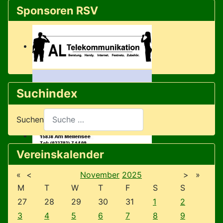
Sponsoren RSV
Suchindex
Suchen
Vereinskalender
«
<
November
2025
>
»
M
T
W
T
F
S
S
27
28
29
30
31
1
2
3
4
5
6
7
8
9