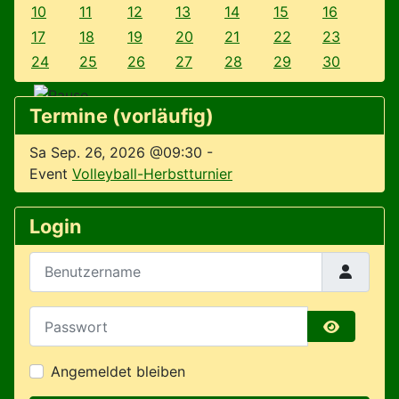
10
11
12
13
14
15
16
17
18
19
20
21
22
23
24
25
26
27
28
29
30
Termine (vorläufig)
Sa Sep. 26, 2026 @09:30
-
Event
Volleyball-Herbstturnier
Login
Benutzername
Passwort
Passwort 
Angemeldet bleiben