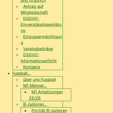
ung (DSGVO)
Antrag auf
Mitgliedschaft
DSGVO-
Einverständniserkläru
ng
Einzugsermächtigun
g
Vereinsbeiträge
DSGVO-
Informationspflicht
Kontakte
Fussball...
über uns Fussball
M1 Männer...
M1 Ansetzungen
25/26
B-Junioren...
Porträt B-Junioren