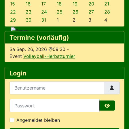
15
16
17
18
19
20
21
22
23
24
25
26
27
28
29
30
31
1
2
3
4
Termine (vorläufig)
Sa Sep. 26, 2026 @09:30
-
Event
Volleyball-Herbstturnier
Login
Benutzername
Passwort
Passwort 
Angemeldet bleiben