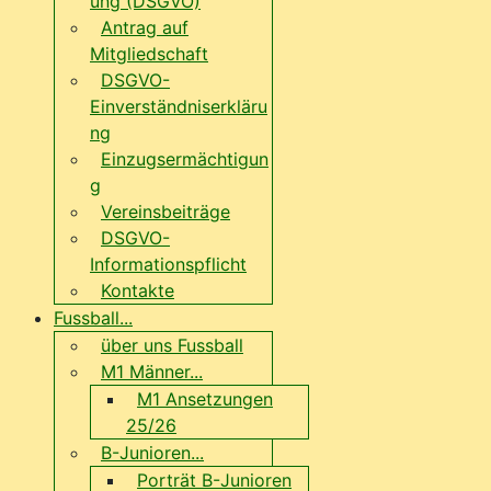
ung (DSGVO)
Antrag auf
Mitgliedschaft
DSGVO-
Einverständniserkläru
ng
Einzugsermächtigun
g
Vereinsbeiträge
DSGVO-
Informationspflicht
Kontakte
Fussball...
über uns Fussball
M1 Männer...
M1 Ansetzungen
25/26
B-Junioren...
Porträt B-Junioren