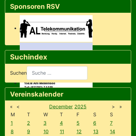
Sponsoren RSV
Suchindex
Suchen
Vereinskalender
«
<
December
2025
>
»
M
T
W
T
F
S
S
1
2
3
4
5
6
7
8
9
10
11
12
13
14