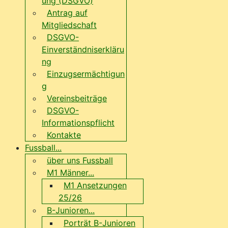
ung (DSGVO)
Antrag auf
Mitgliedschaft
DSGVO-
Einverständniserkläru
ng
Einzugsermächtigun
g
Vereinsbeiträge
DSGVO-
Informationspflicht
Kontakte
Fussball...
über uns Fussball
M1 Männer...
M1 Ansetzungen
25/26
B-Junioren...
Porträt B-Junioren