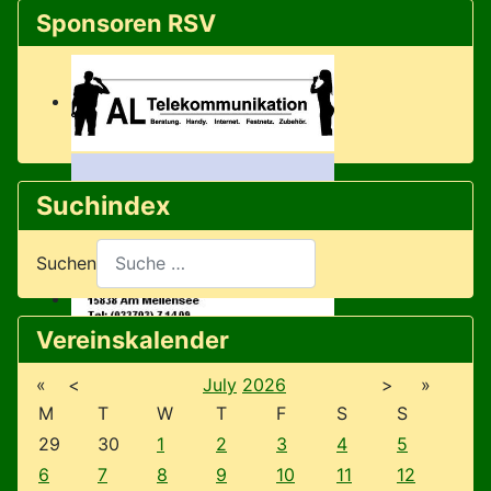
Sponsoren RSV
Suchindex
Suchen
Vereinskalender
«
<
July
2026
>
»
M
T
W
T
F
S
S
29
30
1
2
3
4
5
6
7
8
9
10
11
12