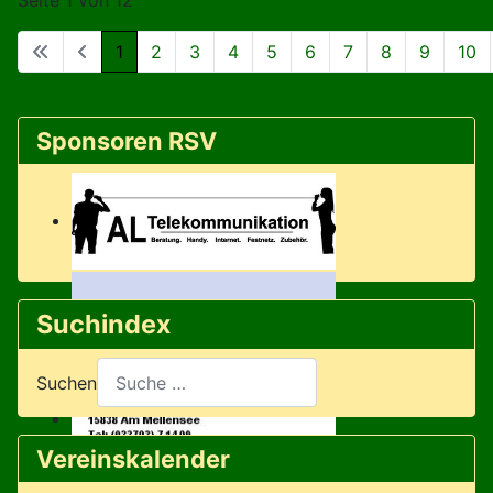
Seite 1 von 12
1
2
3
4
5
6
7
8
9
10
Sponsoren RSV
Suchindex
Suchen
Vereinskalender