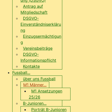
ung (DSGVO)
Antrag auf
Mitgliedschaft
DSGVO-
Einverständniserkläru
ng
Einzugsermächtigun
g
Vereinsbeiträge
DSGVO-
Informationspflicht
Kontakte
Fussball...
über uns Fussball
M1 Männer...
M1 Ansetzungen
25/26
B-Junioren...
Porträt B-Junioren