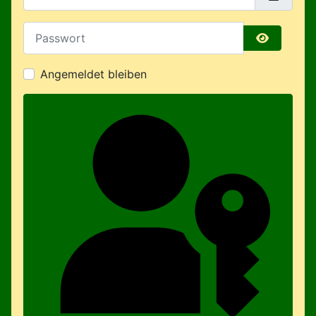
Passwort
Passwort 
Angemeldet bleiben