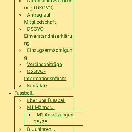
Datenschutzverordn
ung (DSGVO)
Antrag auf
Mitgliedschaft
DSGVO-
Einverständniserkläru
ng
Einzugsermächtigun
g
Vereinsbeiträge
DSGVO-
Informationspflicht
Kontakte
Fussball...
über uns Fussball
M1 Männer...
M1 Ansetzungen
25/26
B-Junioren...