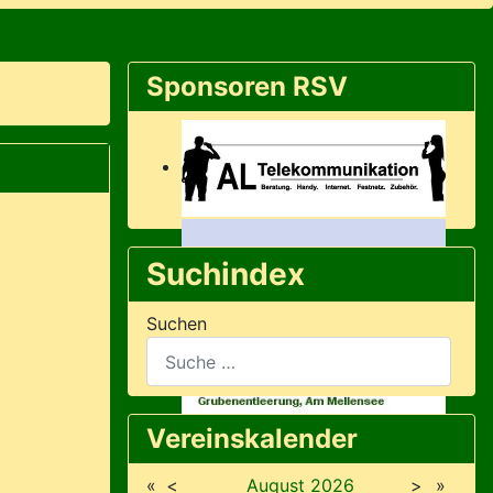
Sponsoren RSV
Suchindex
Suchen
Vereinskalender
«
<
August
2026
>
»