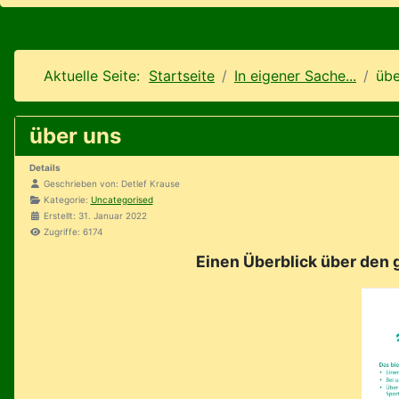
Aktuelle Seite:
Startseite
In eigener Sache...
übe
über uns
Details
Geschrieben von:
Detlef Krause
Kategorie:
Uncategorised
Erstellt: 31. Januar 2022
Zugriffe: 6174
Einen Überblick über den 