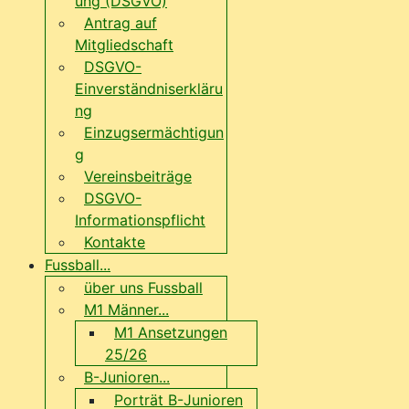
ung (DSGVO)
Antrag auf
Mitgliedschaft
DSGVO-
Einverständniserkläru
ng
Einzugsermächtigun
g
Vereinsbeiträge
DSGVO-
Informationspflicht
Kontakte
Fussball...
über uns Fussball
M1 Männer...
M1 Ansetzungen
25/26
B-Junioren...
Porträt B-Junioren