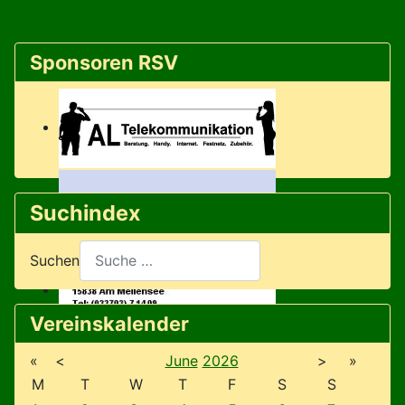
Sponsoren RSV
Suchindex
Suchen
Vereinskalender
«
<
June
2026
>
»
M
T
W
T
F
S
S