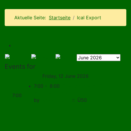
Aktuelle Seite:
Startseite
Ical Export
Events Calendar
Events for
Friday, 12 June 2026
7:00 - 8:00
RSV Mellensee - RSV
WAltersdorf 09
7:00
by
detlef.krause
:: Ü50