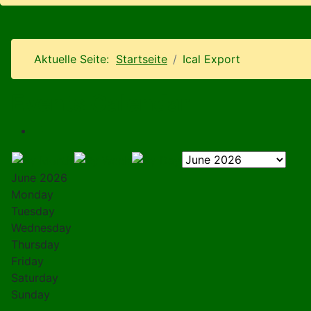
Aktuelle Seite:
Startseite
Ical Export
Events Calendar
June 2026
Monday
Tuesday
Wednesday
Thursday
Friday
Saturday
Sunday