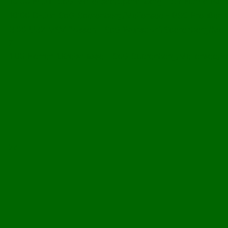
10:00 E-Jun SpG Mellensee/Sperenberg - SV Fichte Baru
10:00 D-Jun SpG Sperenberg/Mellensee - BSC Preußen 07
3:00 Ü32 MSV Zossen - SpG Wünsdorf/Sperenberg/Mell
7
1:00 Herren 1.Kreisklasse - SpG Sperenberg/Mellensee/
24