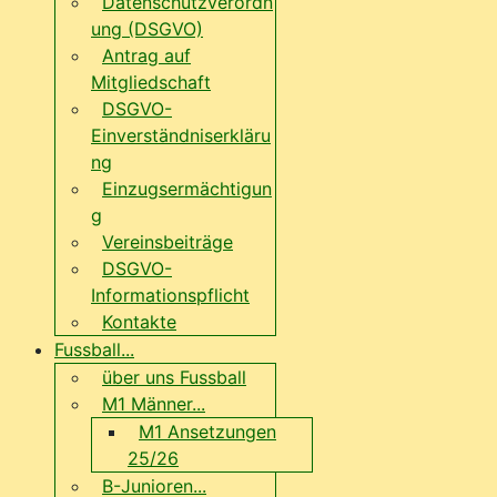
Datenschutzverordn
ung (DSGVO)
Antrag auf
Mitgliedschaft
DSGVO-
Einverständniserkläru
ng
Einzugsermächtigun
g
Vereinsbeiträge
DSGVO-
Informationspflicht
Kontakte
Fussball...
über uns Fussball
M1 Männer...
M1 Ansetzungen
25/26
B-Junioren...