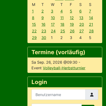
M
T
W
T
F
S
S
1
2
3
4
5
6
7
8
9
10
11
12
13
14
15
16
17
18
19
20
21
22
23
24
25
26
27
28
29
30
1
2
3
4
5
Termine (vorläufig)
Sa Sep. 26, 2026 @09:30
-
Event
Volleyball-Herbstturnier
Login
Benutzername