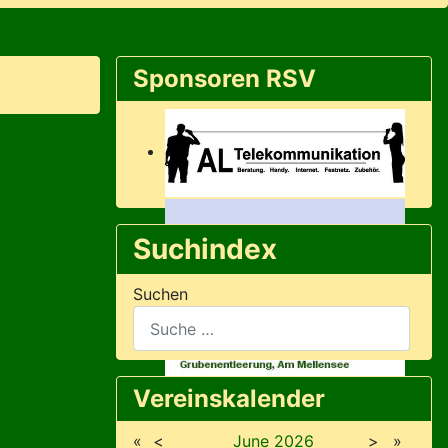
Sponsoren RSV
Suchindex
Suchen
Vereinskalender
«
<
June
2026
>
»