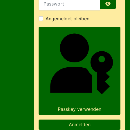
Passwort
Passwort 
Angemeldet bleiben
Passkey verwenden
Anmelden