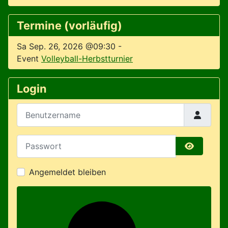
Termine (vorläufig)
Sa Sep. 26, 2026 @09:30
-
Event
Volleyball-Herbstturnier
Login
Benutzername
Passwort
Passwort 
Angemeldet bleiben