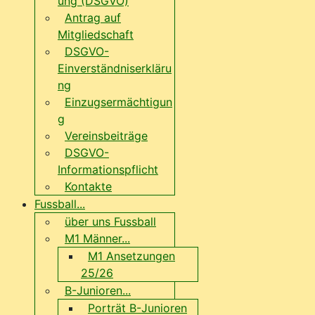
ung (DSGVO)
Antrag auf
Mitgliedschaft
DSGVO-
Einverständniserkläru
ng
Einzugsermächtigun
g
Vereinsbeiträge
DSGVO-
Informationspflicht
Kontakte
Fussball...
über uns Fussball
M1 Männer...
M1 Ansetzungen
25/26
B-Junioren...
Porträt B-Junioren